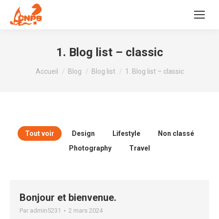
1. Blog list – classic
Vous êtes ici :
Accueil
Blog
Blog list
1. Blog list – classic
Tout voir
Design
Lifestyle
Non classé
Photography
Travel
Bonjour et bienvenue.
Par
admin5231
2 mars 2024