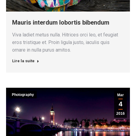
Mauris interdum lobortis bibendum
Viva ladiet metus nulla. Hitrices orci leo, et feugiat
eros tristique et. Proin ligula justo, iaculis quis
ornare in nulla purus amitos.
Lire la suite
Photography
Mar
4
2016