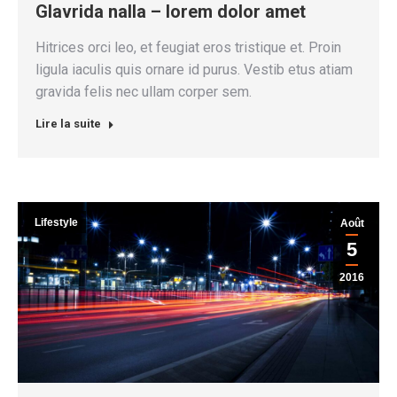
Glavrida nalla – lorem dolor amet
Hitrices orci leo, et feugiat eros tristique et. Proin
ligula iaculis quis ornare id purus. Vestib etus atiam
gravida felis nec ullam corper sem.
Lire la suite
Lifestyle
Août
5
2016