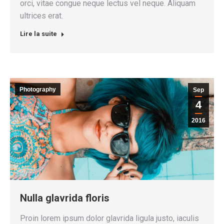
orci, vitae congue neque lectus vel neque. Aliquam
ultrices erat.
Lire la suite
Photography
Sep
4
2016
Nulla glavrida floris
Proin lorem ipsum dolor glavrida ligula justo, iaculis