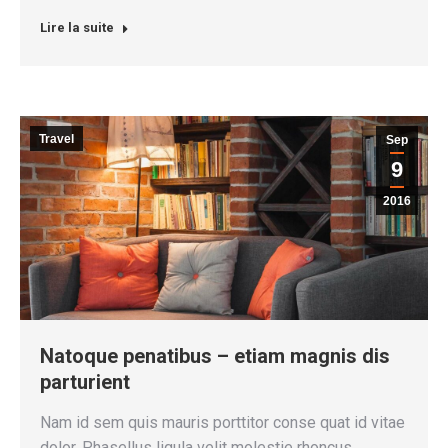
Lire la suite
Travel
Sep
9
2016
Natoque penatibus – etiam magnis dis
parturient
Nam id sem quis mauris porttitor conse quat id vitae
dolor. Phasellus ligula velit molestie rhoncus