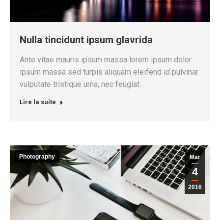
Nulla tincidunt ipsum glavrida
Ante vitae mauris ipsum massa lorem ipsum dolor
ipsum massa sed turpis aliquam eleifend id pulvinar
vulputate tristique urna, nec feugiat.
Lire la suite
Photography
Mar
4
2016