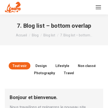
7. Blog list – bottom overlap
Vous êtes ici :
Accueil
Blog
Blog list
7. Blog list – bottom…
Tout voir
Design
Lifestyle
Non classé
Photography
Travel
Bonjour et bienvenue.
Nous travaillons et préparons le nouveau site,