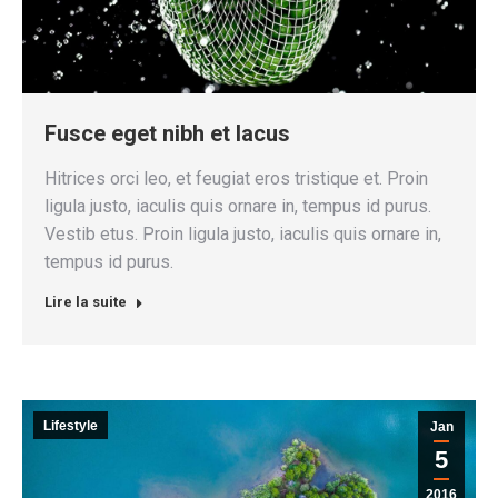
Fusce eget nibh et lacus
Hitrices orci leo, et feugiat eros tristique et. Proin
ligula justo, iaculis quis ornare in, tempus id purus.
Vestib etus. Proin ligula justo, iaculis quis ornare in,
tempus id purus.
Lire la suite
Lifestyle
Jan
5
2016