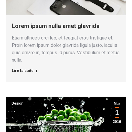
Lorem ipsum nulla amet glavrida
Etiam ultrices orci leo, et feugiat eros tristique et.
Proin lorem ipsum dolor glavrida ligula justo, iaculis
quis ornare in, tempus id purus. Vestibulum et metus
nulla.
Lire la suite
Design
Mar
1
2016