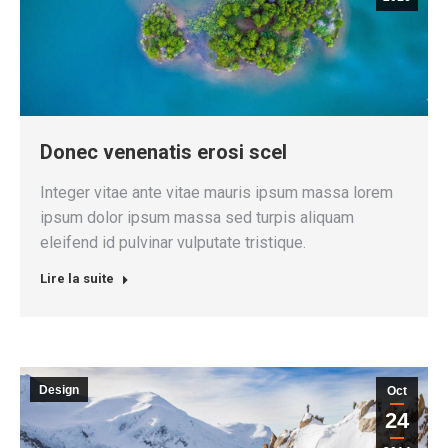
Donec venenatis erosi scel
Integer vitae ante vitae mauris ipsum massa lorem
ipsum dolor ipsum massa sed turpis aliquam
eleifend id pulvinar vulputate tristique.
Lire la suite
Design
Oct
24