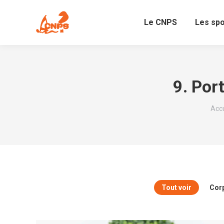
Le CNPS
Les sp
9. Por
Vous
Accu
Tout voir
Corp