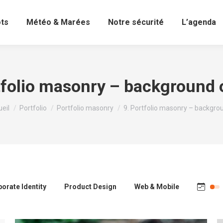
ots
Météo & Marées
Notre sécurité
L’agenda
tfolio masonry – background 
 êtes ici :
eil
Portfolio
Portfolio masonry
9. Portfolio masonry – backgr
orate Identity
Product Design
Web & Mobile