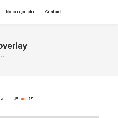
Nous rejoindre
Contact
overlay
ound…