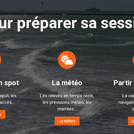
ur préparer sa sess
n spot
La météo
Partir
spot, les
Les relevés en temps réels,
La ca
accès...
les prévisions météo, les
navigati
marrées...
s
s
La méteo
L