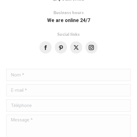
Business hours
We are online 24/7
Social links
Facebook
Nom *
E-mail *
Téléphone
Message *