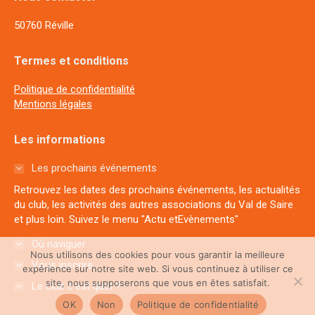
50760 Réville
Termes et conditions
Politique de confidentialité
Mentions légales
Les informations
Les prochains événements
Retrouvez les dates des prochains événements, les actualités
du club, les activités des autres associations du Val de Saire
et plus loin. Suivez le menu "Actu etEvènements"
Où naviguer
Nous utilisons des cookies pour vous garantir la meilleure
Vous inscrire
expérience sur notre site web. Si vous continuez à utiliser ce
site, nous supposerons que vous en êtes satisfait.
Le club c'est quoi ?
OK
Non
Politique de confidentialité