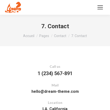
7. Contact
Vous êtes ici :
Accueil
Pages
Contact
7. Contact
Call us
1 (234) 567-891
Mail
hello@dream-theme.com
Location
LA, California