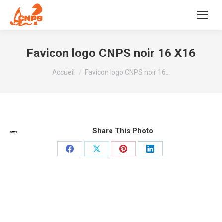
Favicon logo CNPS noir 16 X16
Vous êtes ici :
Accueil
Favicon logo CNPS noir 16…
Share This Photo
Partager
Partager
Partager
Partager
sur
sur
sur
sur
Facebook
X
Pinterest
LinkedIn