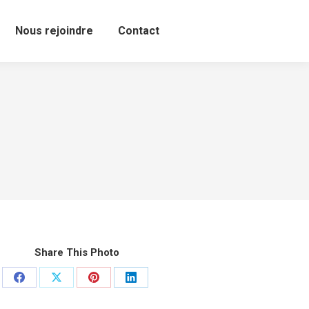
Nous rejoindre
Contact
Share This Photo
Partager
Partager
Partager
Partager
sur
sur
sur
sur