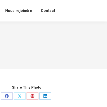
Nous rejoindre
Contact
Share This Photo
Partager
Partager
Partager
Partager
sur
sur
sur
sur