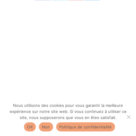
Partager
Partager
Partager
Partager
sur
sur
sur
sur
Facebook
X
Pinterest
LinkedIn
Nous utilisons des cookies pour vous garantir la meilleure
expérience sur notre site web. Si vous continuez à utiliser ce
site, nous supposerons que vous en êtes satisfait.
OK
Non
Politique de confidentialité