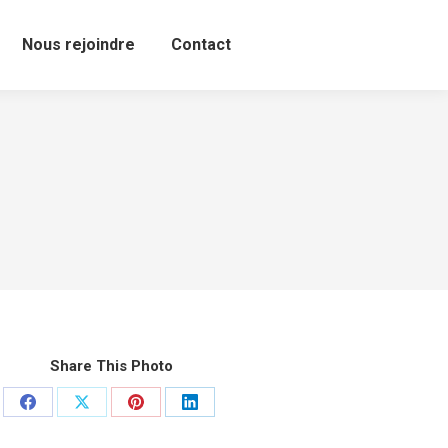
Nous rejoindre
Contact
Share This Photo
Partager
Partager
Partager
Partager
sur
sur
sur
sur