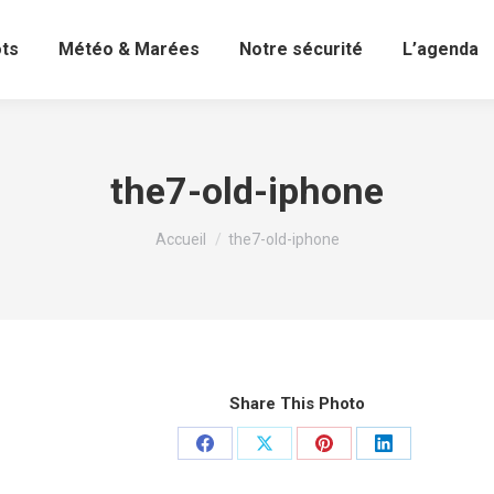
ots
Météo & Marées
Notre sécurité
L’agenda
the7-old-iphone
Vous êtes ici :
Accueil
the7-old-iphone
Share This Photo
Partager
Partager
Partager
Partager
sur
sur
sur
sur