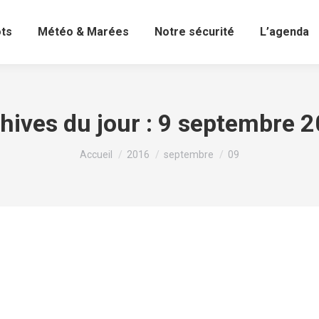
ots
Météo & Marées
Notre sécurité
L’agenda
hives du jour :
9 septembre 
Vous êtes ici :
Accueil
2016
septembre
09