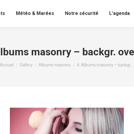
ots
Météo & Marées
Notre sécurité
L’agenda
Albums masonry – backgr. ove
Vous êtes ici :
Accueil
Gallery
Albums masonry
4. Albums masonry – backgr.…