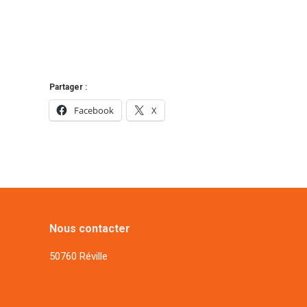
Partager :
Facebook
X
Nous contacter
50760 Réville