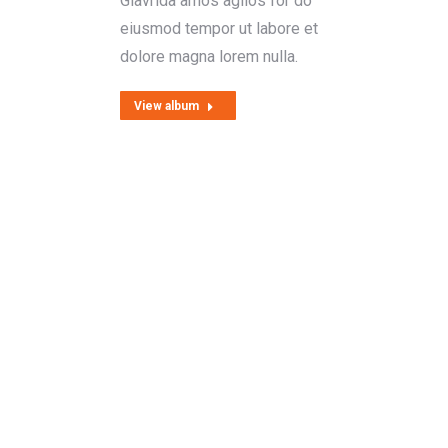
Glavrida amos agilos for do
eiusmod tempor ut labore et
dolore magna lorem nulla.
View album