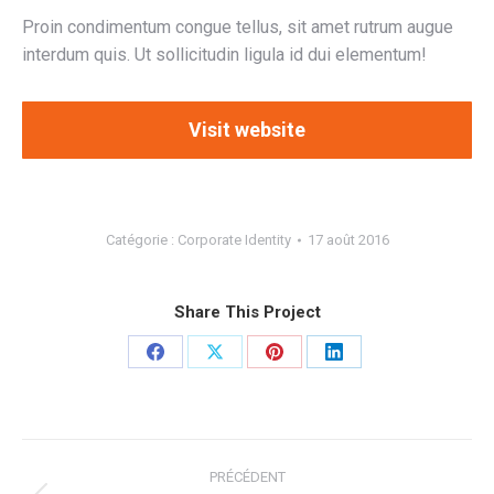
Proin condimentum congue tellus, sit amet rutrum augue
interdum quis. Ut sollicitudin ligula id dui elementum!
Visit website
Catégorie :
Corporate Identity
17 août 2016
Share This Project
Partager
Partager
Partager
Partager
sur
sur
sur
sur
Facebook
X
Pinterest
LinkedIn
Navigation
PRÉCÉDENT