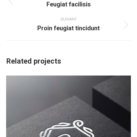
de
Feugiat facilisis
Onglet
précédent
commentaire
SUIVANT
Proin feugiat tincidunt
Projets
similaires
Related projects