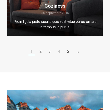
Coziness
30 septembre 2016
Proin ligula justo iaculis quis velit vitae purus ornare
in tempus id purus.
1
2
3
4
5
→