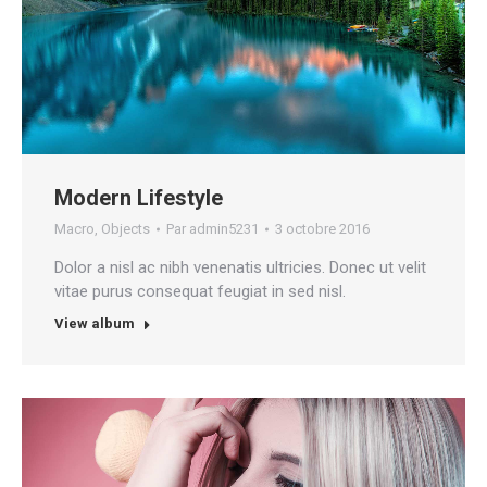
Modern Lifestyle
Macro
,
Objects
Par
admin5231
3 octobre 2016
Dolor a nisl ac nibh venenatis ultricies. Donec ut velit
vitae purus consequat feugiat in sed nisl.
View album