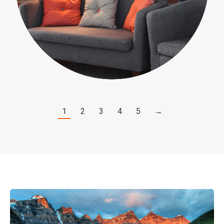
People
1
2
3
4
5
→