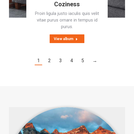
Coziness
Proin ligula justo iaculis quis velit
vitae purus ornare in tempus id
purus.
View album
1
2
3
4
5
→