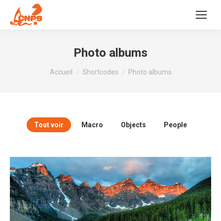
Photo albums
Vous êtes ici :
Accueil
Shortcodes
Photo albums
Tout voir
Macro
Objects
People