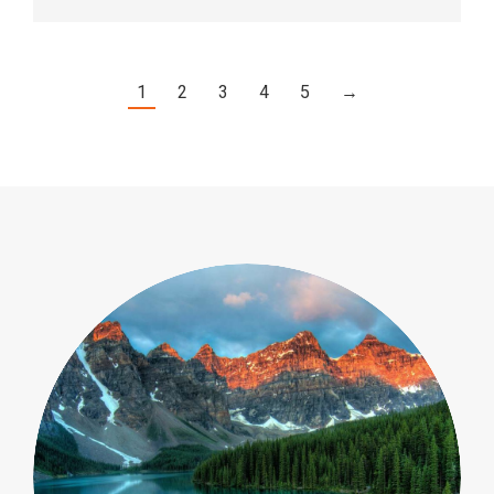
1
2
3
4
5
→