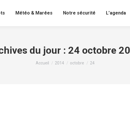
ots
Météo & Marées
Notre sécurité
L’agenda
chives du jour :
24 octobre 2
Vous êtes ici :
Accueil
2014
octobre
24