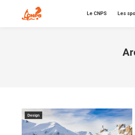
Le CNPS
Les sp
Ar
Design