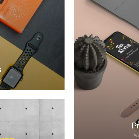
s
6
Pr
We