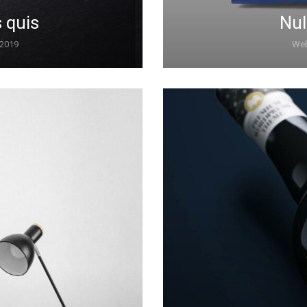
Nul
 quis
Web
 2019