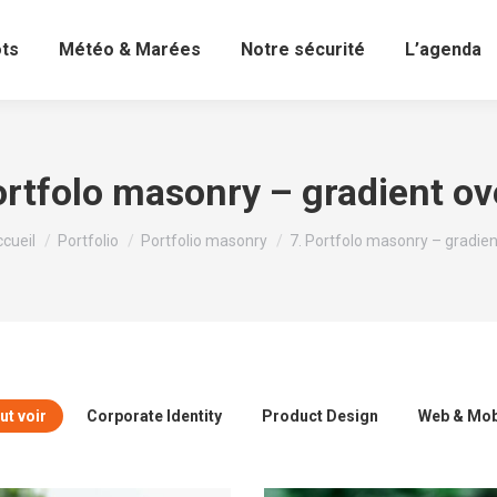
ots
Météo & Marées
Notre sécurité
L’agenda
ortfolo masonry – gradient ov
us êtes ici :
cueil
Portfolio
Portfolio masonry
7. Portfolo masonry – gradie
ut voir
Corporate Identity
Product Design
Web & Mob