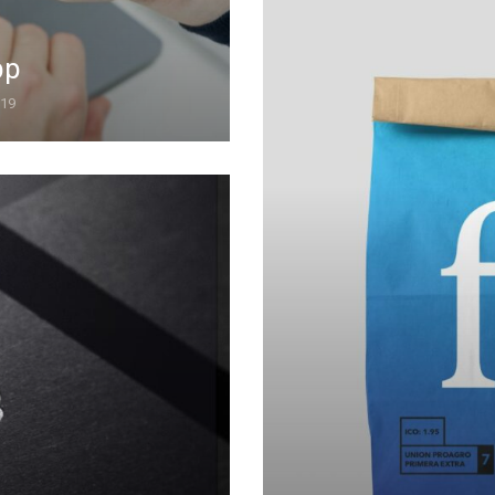
pp
019