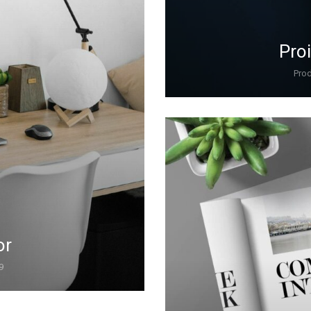
Proi
Prod
or
9