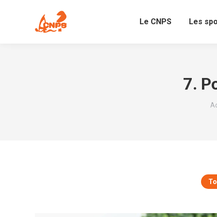
Le CNPS
Les sp
7. P
Vo
Ac
To