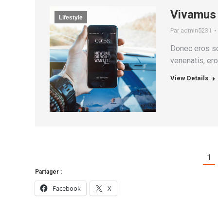
Vivamus 
Lifestyle
Par
admin5231
Donec eros sc
venenatis, ero
View Details
1
Partager :
Facebook
X