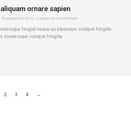
aliquam ornare sapien
18 septembre 2016
Laisser un commentaire
elerisque feugiat neque eu bibendum volutpat fringilla
s scelerisque volutpat fringilla.
2
3
4
→