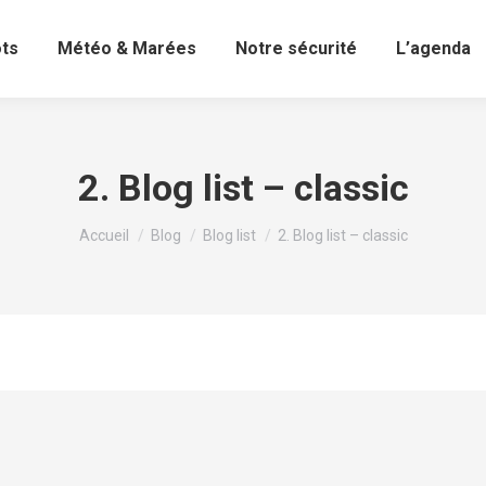
ots
Météo & Marées
Notre sécurité
L’agenda
2. Blog list – classic
Vous êtes ici :
Accueil
Blog
Blog list
2. Blog list – classic