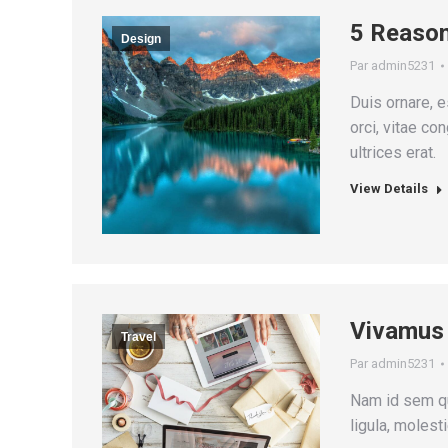
5 Reason
Design
Par
admin5231
Duis ornare, es
orci, vitae c
ultrices erat.
View Details
Vivamus 
Travel
Par
admin5231
Nam id sem qui
ligula, molesti