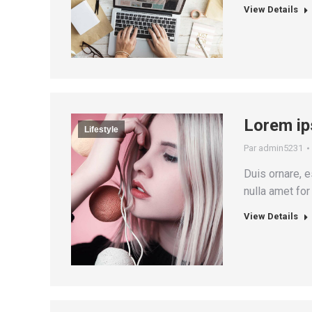
View Details
Lorem ip
Lifestyle
Par
admin5231
Duis ornare, es
nulla amet for
View Details